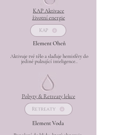
KAP Aktivace
životní energie
KAP
Element Oheň
Aktivuje tvé tělo a slaďuje hemisféry do
jediné pulzující inteligence..
​Pobyty & Retreaty lekce
Retreaty
Element Voda