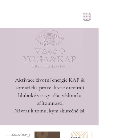
Aktivace životní energie KAP &
somatická praxe, které otevírají
hluboké vrstvy těla, vědomí a
přítomnosti.
Návrat k tomu, kým skutečně jsi.