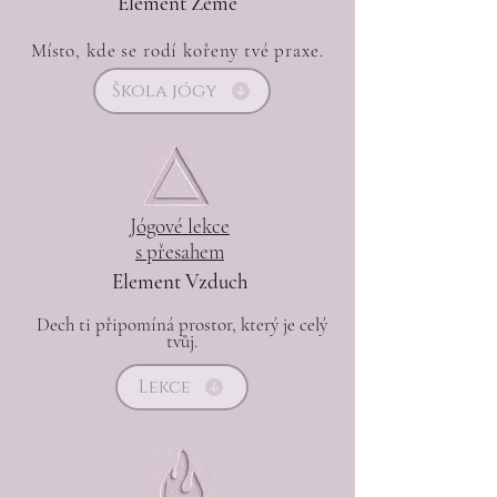
Element Země
Míst
o, kde se rodí kořeny tvé praxe.
Škola jógy
​Jógové lekce
s
přesahem
Element Vzduch
Dech ti připomíná prostor, který je celý
tvůj​​.
Lekce