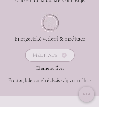
Ponoření do klidu, který obnovuje.
Energetické vedení & meditace
Meditace
Element Éter
Prostor, kde konečně slyšíš svůj vnitřní hlas.
​VÁŠ PR
ŮVODCE