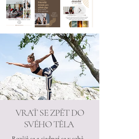
VRAŤ SE ZPĚT DO
SVÉHO TĚLA
Rozšiř se a sjednoť se v sobě...