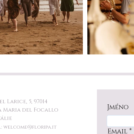
el Larice, 5, 97014
Jméno
a Maria del Focallo
tálie
l:
welcome@floripa.it
Email