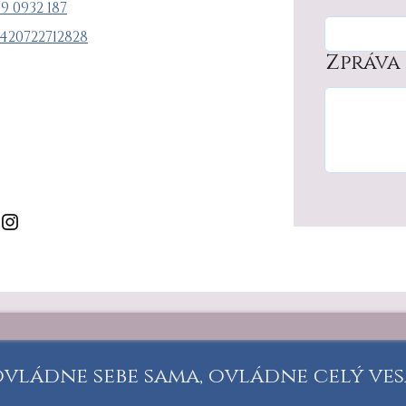
9 0932 187
420
722712828
Zpráva
ovládne sebe sama, ovládne celý vesmí