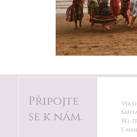
Připojte
Via d
se k nám.
Sant
RG, I
E-Mai