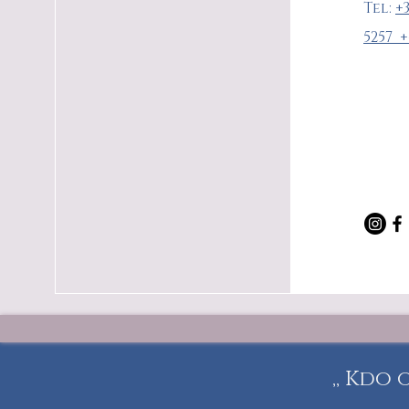
Tel:
+3
5257
+
,, Kdo 