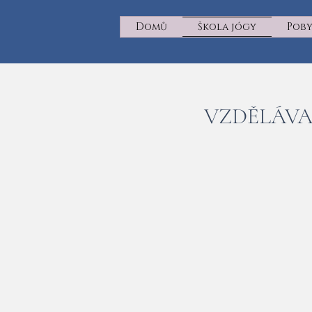
Domů
Škola jógy
Pob
VZDĚLÁVA