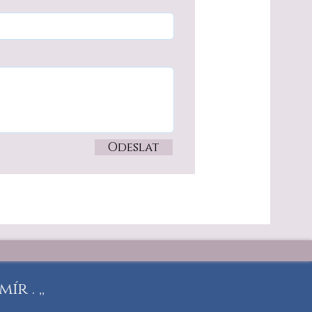
Odeslat
r . ,,